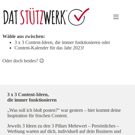
Zum
Inhalt
springen
Nun hast du die Qual der Wahl!
Wähle aus zwischen:
3 x 3 Content-Ideen, die immer funktionieren oder
Content-Kalender für das Jahr 2023!
Oder doch beides? 😉
3 x 3 Content-Ideen,
die immer funktionieren
„Was soll ich bloß posten?“ war gestern – hier kommt deine
Inspiration für frischen Content.
Jeweils 3 Ideen zu den 3 Pillars Mehrwert – Persönliches –
Werbung warten auf dich, individuell auf dein Business und