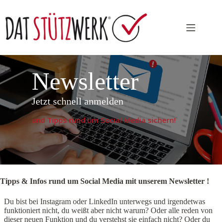
Zum
Inhalt
springen
Newsletter
Jetzt schnell anmelden
und Tipps rund um Social Media sichern!
Tipps & Infos rund um Social Media mit unserem Newsletter !
Du bist bei Instagram oder LinkedIn unterwegs und irgendetwas
funktioniert nicht, du weißt aber nicht warum? Oder alle reden von
dieser neuen Funktion und du verstehst sie einfach nicht? Oder du