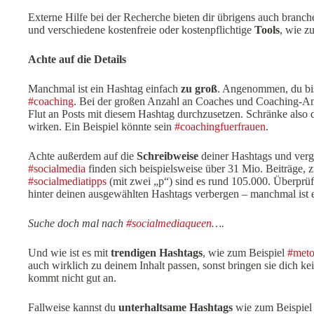
Externe Hilfe bei der Recherche bieten dir übrigens auch bran
und verschiedene kostenfreie oder kostenpflichtige
Tools
, wie z
Achte auf die Details
Manchmal ist ein Hashtag einfach
zu groß
. Angenommen, du bis
#coaching
. Bei der großen Anzahl an Coaches und Coaching-An
Flut an Posts mit diesem Hashtag durchzusetzen. Schränke also d
wirken. Ein Beispiel könnte sein
#coachingfuerfrauen
.
Achte außerdem auf die
Schreibweise
deiner Hashtags und verg
#socialmedia
finden sich beispielsweise über 31 Mio. Beiträge, 
#socialmediatipps
(mit zwei „p“) sind es rund 105.000. Überprüfe
hinter deinen ausgewählten Hashtags verbergen – manchmal ist es 
Suche doch mal nach
#socialmediaqueen
….
Und wie ist es mit
trendigen Hashtags
, wie zum Beispiel
#met
auch wirklich zu deinem Inhalt passen, sonst bringen sie dich k
kommt nicht gut an.
Fallweise kannst du
unterhaltsame Hashtags
wie zum Beispiel 