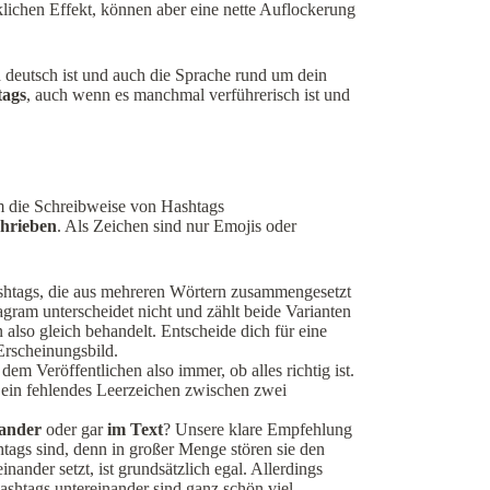
klichen Effekt, können aber eine nette Auflockerung
deutsch ist und auch die Sprache rund um dein
tags
, auch wenn es manchmal verführerisch ist und
um die Schreibweise von Hashtags
chrieben
. Als Zeichen sind nur Emojis oder
shtags, die aus mehreren Wörtern zusammengesetzt
gram unterscheidet nicht und zählt beide Varianten
also gleich behandelt. Entscheide dich für eine
Erscheinungsbild.
dem Veröffentlichen also immer, ob alles richtig ist.
r ein fehlendes Leerzeichen zwischen zwei
nander
oder gar
im Text
? Unsere klare Empfehlung
htags sind, denn in großer Menge stören sie den
nander setzt, ist grundsätzlich egal. Allerdings
Hashtags untereinander sind ganz schön viel…