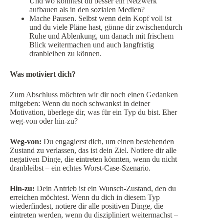
Und wo könntest du besser ein Netzwerk
aufbauen als in den sozialen Medien?
Mache Pausen. Selbst wenn dein Kopf voll ist
und du viele Pläne hast, gönne dir zwischendurch
Ruhe und Ablenkung, um danach mit frischem
Blick weitermachen und auch langfristig
dranbleiben zu können.
Was motiviert dich?
Zum Abschluss möchten wir dir noch einen Gedanken
mitgeben: Wenn du noch schwankst in deiner
Motivation, überlege dir, was für ein Typ du bist. Eher
weg-von oder hin-zu?
Weg-von:
Du engagierst dich, um einen bestehenden
Zustand zu verlassen, das ist dein Ziel. Notiere dir alle
negativen Dinge, die eintreten könnten, wenn du nicht
dranbleibst – ein echtes Worst-Case-Szenario.
Hin-zu:
Dein Antrieb ist ein Wunsch-Zustand, den du
erreichen möchtest. Wenn du dich in diesem Typ
wiederfindest, notiere dir alle positiven Dinge, die
eintreten werden, wenn du diszipliniert weitermachst –