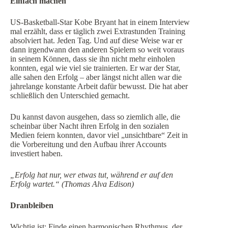
Einfach machen
US-Basketball-Star Kobe Bryant hat in einem Interview
mal erzählt, dass er täglich zwei Extrastunden Training
absolviert hat. Jeden Tag. Und auf diese Weise war er
dann irgendwann den anderen Spielern so weit voraus
in seinem Können, dass sie ihn nicht mehr einholen
konnten, egal wie viel sie trainierten. Er war der Star,
alle sahen den Erfolg – aber längst nicht allen war die
jahrelange konstante Arbeit dafür bewusst. Die hat aber
schließlich den Unterschied gemacht.
Du kannst davon ausgehen, dass so ziemlich alle, die
scheinbar über Nacht ihren Erfolg in den sozialen
Medien feiern konnten, davor viel „unsichtbare“ Zeit in
die Vorbereitung und den Aufbau ihrer Accounts
investiert haben.
„Erfolg hat nur, wer etwas tut, während er auf den
Erfolg wartet.“ (Thomas Alva Edison)
Dranbleiben
Wichtig ist: Finde einen harmonischen Rhythmus, der